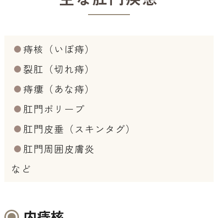
痔核（いぼ痔）
裂肛（切れ痔）
痔瘻（あな痔）
肛門ポリープ
肛門皮垂（スキンタグ）
肛門周囲皮膚炎
など
内痔核