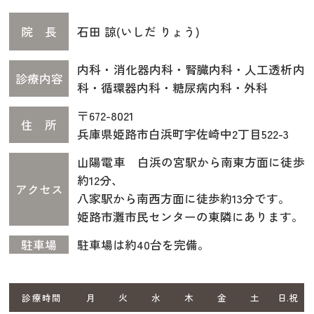
院 長
石田 諒(いしだ りょう)
内科・消化器内科・腎臓内科・人工透析内
診療内容
科・循環器内科・糖尿病内科・外科
〒672-8021
住 所
兵庫県姫路市白浜町宇佐崎中2丁目522-3
山陽電車 白浜の宮駅から南東方面に徒歩
約12分、
アクセス
八家駅から南西方面に徒歩約13分です。
姫路市灘市民センターの東隣にあります。
駐車場
駐車場は約40台を完備。
診療時間
月
火
水
木
金
土
日.祝