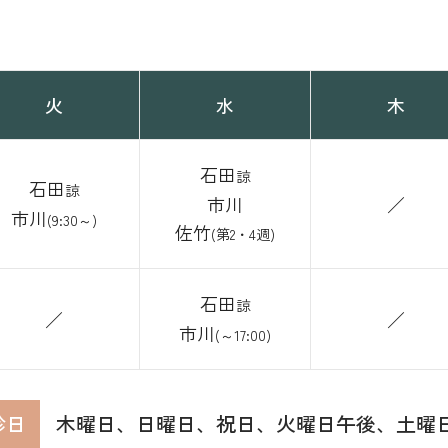
火
水
木
石田
諒
石田
諒
市川
／
市川
(9:30～)
佐竹
(第2・4週)
石田
諒
／
／
市川
(～17:00)
診日
木曜日、日曜日、祝日、火曜日午後、土曜