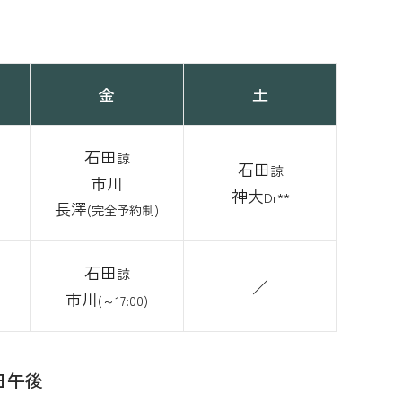
金
土
石田
諒
石田
諒
市川
神大
Dr
**
長澤
(完全予約制)
石田
諒
／
市川
(～17:00)
日午後