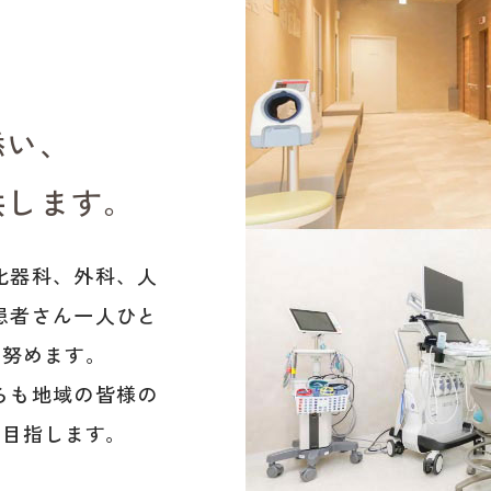
添い、
供します。
化器科、外科、人
患者さん一人ひと
う努めます。
らも地域の皆様の
を目指します。