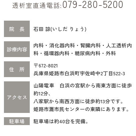
079-280-5200
透析室直通電話:
院 長
石田 諒(いしだ りょう)
内科・消化器内科・腎臓内科・人工透析内
診療内容
科・循環器内科・糖尿病内科・外科
〒672-8021
住 所
兵庫県姫路市白浜町宇佐崎中2丁目522-3
山陽電車 白浜の宮駅から南東方面に徒歩
約12分、
アクセス
八家駅から南西方面に徒歩約13分です。
姫路市灘市民センターの東隣にあります。
駐車場
駐車場は約40台を完備。